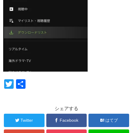
T
共
wi
有
tt
シェアする
er
Twitter
Facebook
はてブ