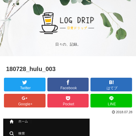
日々の、記録。
180728_hulu_003
Twitter
Facebook
はてブ
Google+
Pocket
LINE
2018.07.28