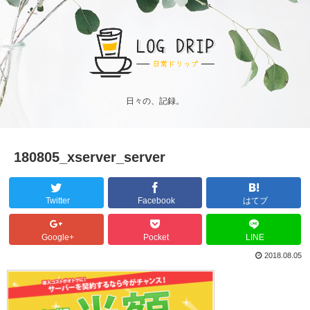
日々の、記録。
180805_xserver_server
Twitter
Facebook
はてブ
Google+
Pocket
LINE
2018.08.05