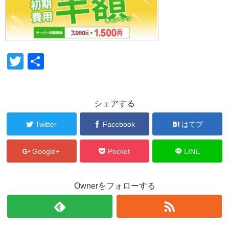
T
共
wi
有
tt
シェアする
er
Twitter
Facebook
はてブ
Google+
Pocket
LINE
Ownerをフォローする