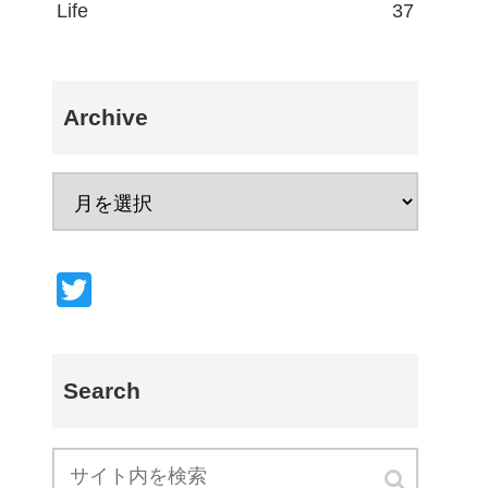
Life
37
Archive
T
wi
tt
er
Search