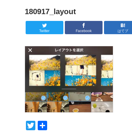
180917_layout
Twitter
Facebook
はてブ
T
共