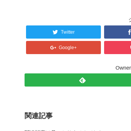
wi
有
tt
er
Twitter
Google+
Own
関連記事