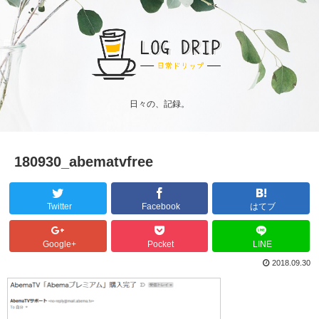
日々の、記録。
180930_abematvfree
Twitter
Facebook
はてブ
Google+
Pocket
LINE
2018.09.30