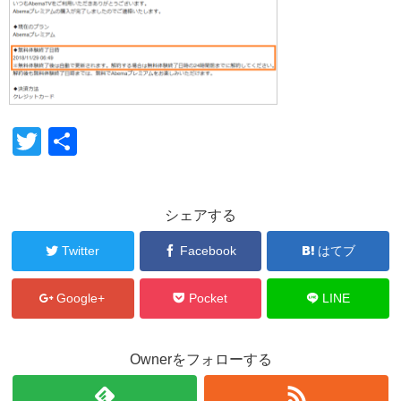
T
共
wi
有
tt
シェアする
er
Twitter
Facebook
はてブ
Google+
Pocket
LINE
Ownerをフォローする