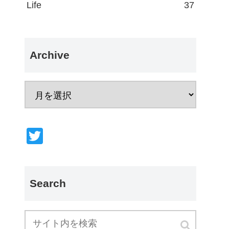
Life
37
Archive
T
wi
tt
er
Search