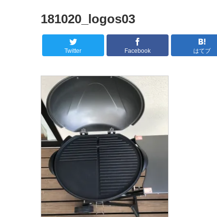
181020_logos03
Twitter
Facebook
はてブ