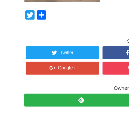
T
共
wi
有
tt
er
Twitter
Google+
Own