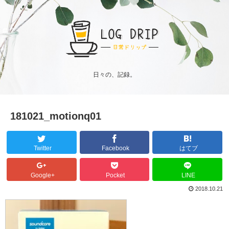
日々の、記録。
181021_motionq01
Twitter
Facebook
はてブ
Google+
Pocket
LINE
2018.10.21