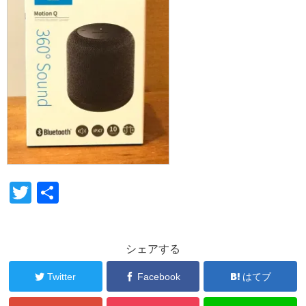
T
共
wi
有
tt
シェアする
er
Twitter
Facebook
はてブ