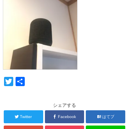
T
共
wi
有
tt
シェアする
er
Twitter
Facebook
はてブ