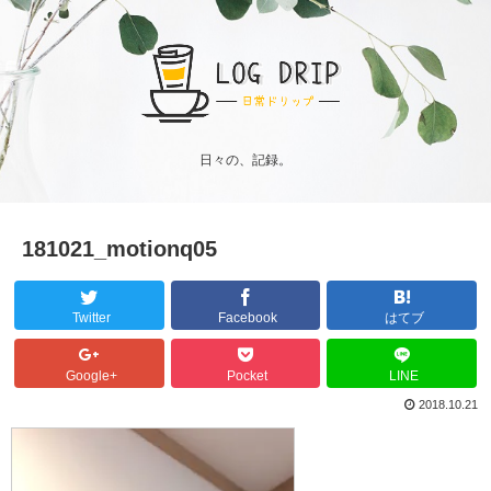
日々の、記録。
181021_motionq05
Twitter
Facebook
はてブ
Google+
Pocket
LINE
2018.10.21