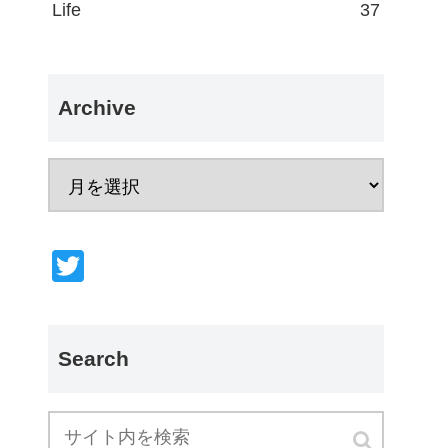
Life
37
Archive
T
wi
tt
er
Search