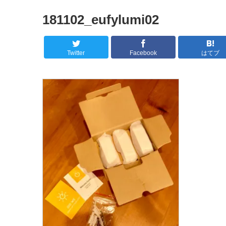
181102_eufylumi02
Twitter
Facebook
はてブ