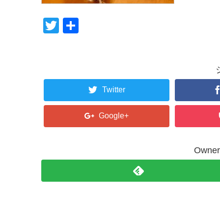
T
共
wi
有
tt
er
Twitter
Google+
Own