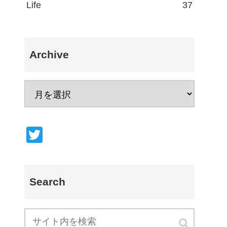
Life
37
Archive
T
wi
tt
er
Search