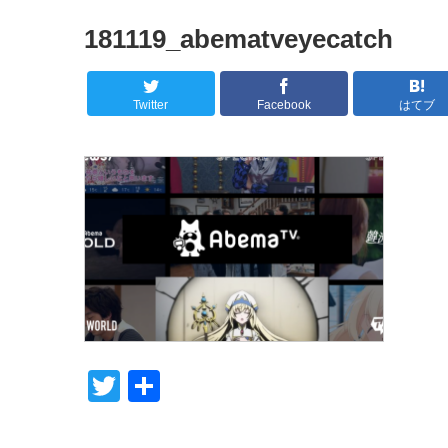
181119_abematveyecatch
Twitter
Facebook
はてブ
T
共
wi
有