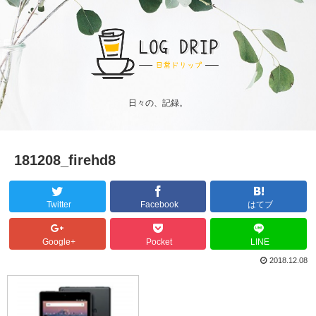
日々の、記録。
181208_firehd8
Twitter
Facebook
はてブ
Google+
Pocket
LINE
2018.12.08