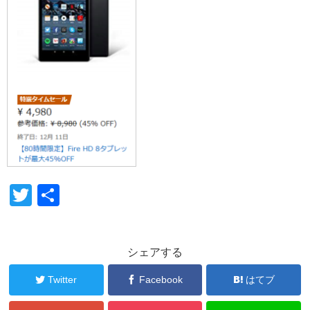
T
共
wi
有
tt
シェアする
er
Twitter
Facebook
はてブ