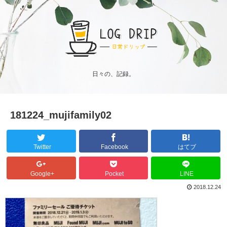
日々の、記録。
181224_mujifamily02
Twitter
Facebook
はてブ
Google+
Pocket
LINE
2018.12.24