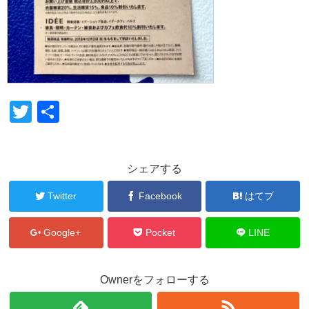
T
共
wi
有
tt
シェアする
er
Twitter
Facebook
はてブ
Google+
Pocket
LINE
Ownerをフォローする