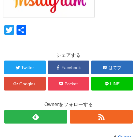
T
共
wi
有
tt
シェアする
er
Twitter
Facebook
はてブ
Google+
Pocket
LINE
Ownerをフォローする