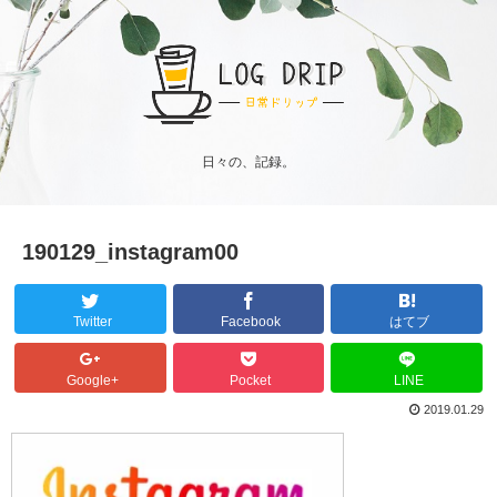
日々の、記録。
190129_instagram00
Twitter
Facebook
はてブ
Google+
Pocket
LINE
2019.01.29