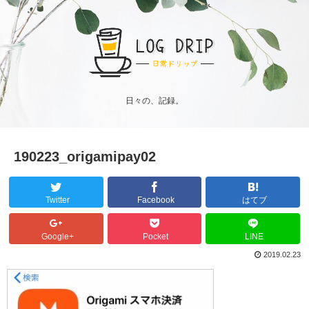
日々の、記録。
190223_origamipay02
Twitter
Facebook
はてブ
Google+
Pocket
LINE
2019.02.23