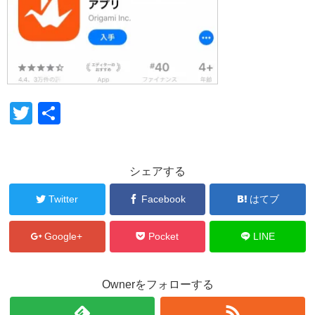
T
共
wi
有
tt
シェアする
er
Twitter
Facebook
はてブ
Google+
Pocket
LINE
Ownerをフォローする