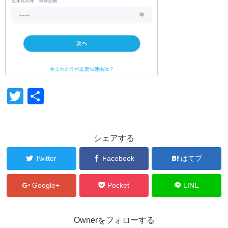
T
共
wi
有
tt
シェアする
er
Twitter
Facebook
はてブ
Google+
Pocket
LINE
Ownerをフォローする