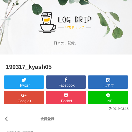
日々の、記録。
190317_kyash05
Twitter
Facebook
はてブ
Google+
Pocket
LINE
2019.03.16