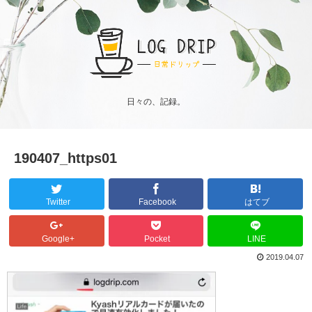
日々の、記録。
190407_https01
Twitter
Facebook
はてブ
Google+
Pocket
LINE
2019.04.07