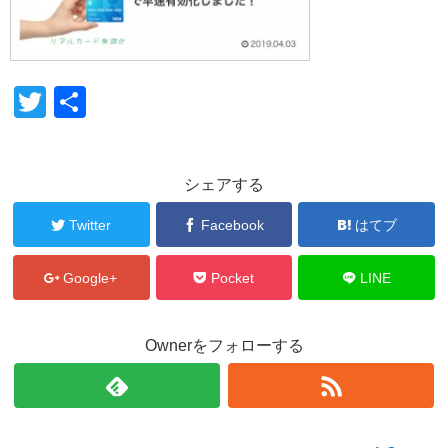
T
共
wi
有
tt
シェアする
er
Twitter
Facebook
はてブ
Google+
Pocket
LINE
Ownerをフォローする