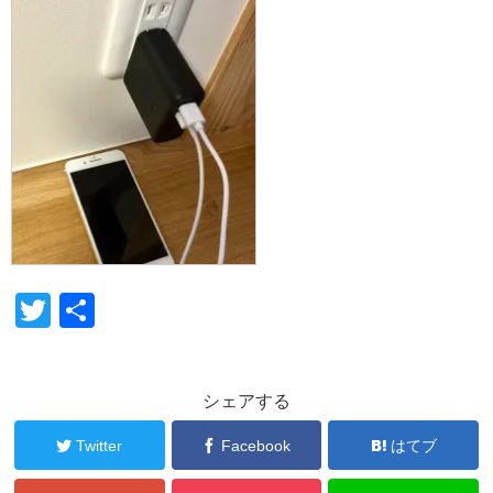
T
共
wi
有
tt
シェアする
er
Twitter
Facebook
はてブ