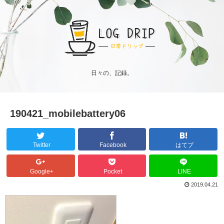
日々の、記録。
190421_mobilebattery06
Twitter
Facebook
はてブ
Google+
Pocket
LINE
2019.04.21