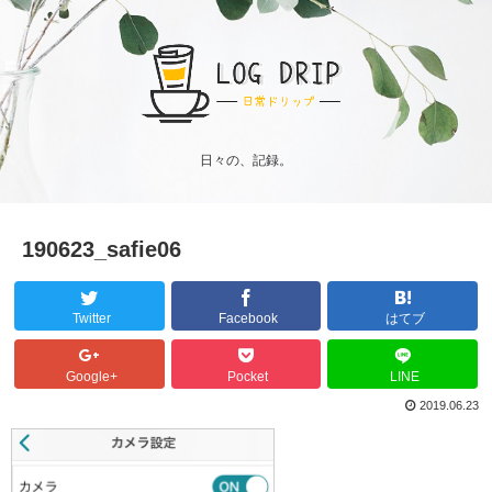
日々の、記録。
190623_safie06
Twitter
Facebook
はてブ
Google+
Pocket
LINE
2019.06.23