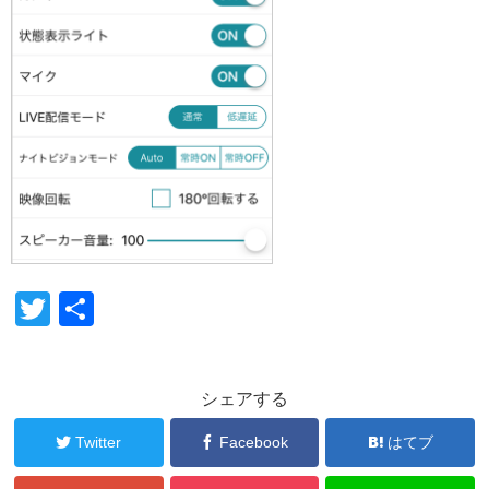
T
共
wi
有
tt
シェアする
er
Twitter
Facebook
はてブ