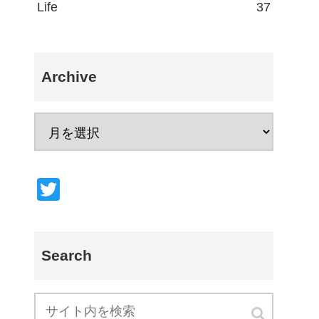
Life
37
Archive
T
wi
tt
er
Search