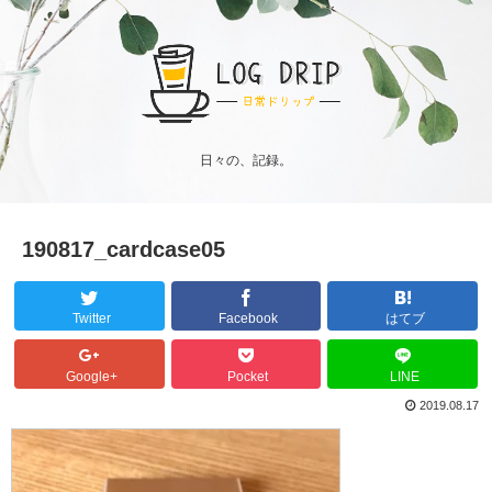
日々の、記録。
190817_cardcase05
Twitter
Facebook
はてブ
Google+
Pocket
LINE
2019.08.17