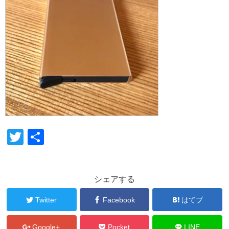
T
共
wi
有
tt
シェアする
er
Twitter
Facebook
はてブ
Google+
Pocket
LINE