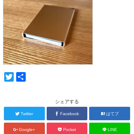
T
共
wi
有
tt
シェアする
er
Twitter
Facebook
はてブ
Google+
Pocket
LINE