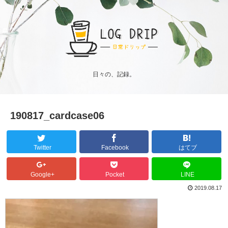
日々の、記録。
190817_cardcase06
Twitter
Facebook
はてブ
Google+
Pocket
LINE
2019.08.17