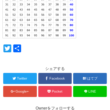
T
共
wi
有
tt
シェアする
er
Twitter
Facebook
はてブ
Google+
Pocket
LINE
Ownerをフォローする