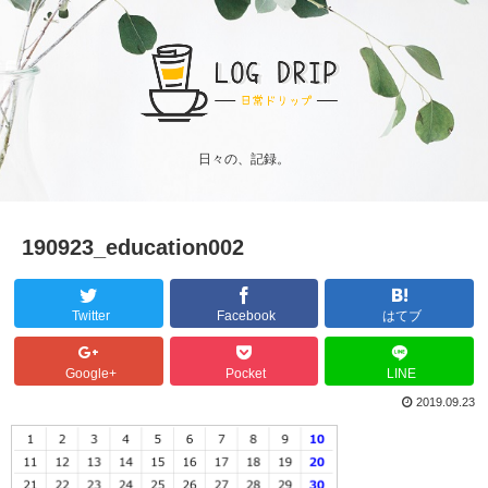
日々の、記録。
190923_education002
Twitter
Facebook
はてブ
Google+
Pocket
LINE
2019.09.23