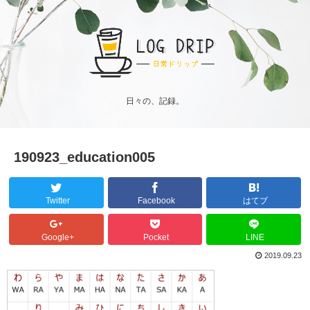
日々の、記録。
190923_education005
Twitter
Facebook
はてブ
Google+
Pocket
LINE
2019.09.23