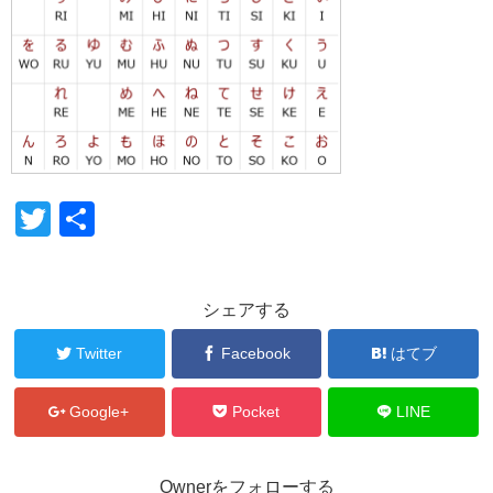
T
共
wi
有
tt
シェアする
er
Twitter
Facebook
はてブ
Google+
Pocket
LINE
Ownerをフォローする