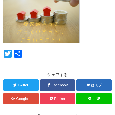
T
共
wi
有
tt
シェアする
er
Twitter
Facebook
はてブ
Google+
Pocket
LINE