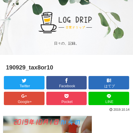
日々の、記録。
190929_tax8or10
Twitter
Facebook
はてブ
Google+
Pocket
LINE
2019.10.14