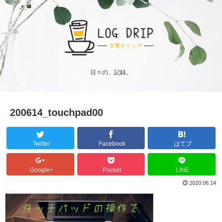
日々の、記録。
200614_touchpad00
Twitter
Facebook
はてブ
Google+
Pocket
LINE
2020.06.14