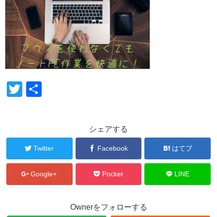
T
共
wi
有
tt
シェアする
er
Twitter
Facebook
はてブ
Google+
Pocket
LINE
Ownerをフォローする