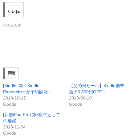
ク
e
ク
し
b
し
て
o
て
いいね:
T
o
G
w
k
o
i
で
o
t
共
g
読み込み中...
t
有
l
e
す
e
r
る
+
で
に
で
共
は
共
有
ク
有
(
リ
(
新
ッ
新
し
ク
し
い
し
い
ウ
て
ウ
ィ
く
ィ
ン
だ
ン
関連
ド
さ
ド
ウ
い
ウ
で
(
で
[Kindle] 新！Kindle
【父の日セール】Kindle端末
開
新
開
き
し
き
Paperwhite が予約開始！
最大3,300円OFF！
ま
い
ま
す
ウ
す
2018-10-17
2018-06-10
)
ィ
)
Goods
Goods
ン
ド
ウ
[新型iPad Pro] 第3世代として
で
開
の飛躍
き
2018-11-04
ま
す
Goods
)