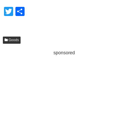
T
共
wi
有
tt
er
Goods
sponsored