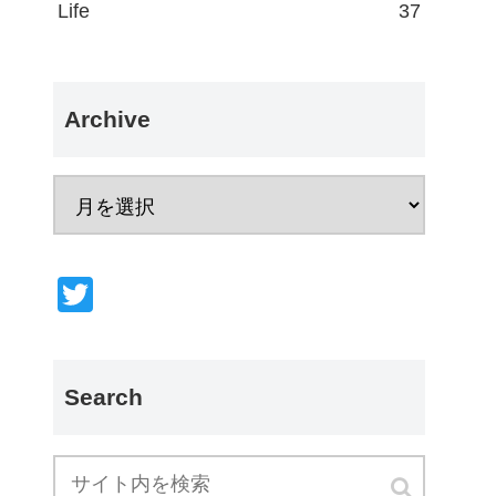
Life
37
Archive
T
wi
tt
er
Search