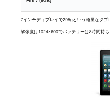
Fire 7 (8GB)
7インチディプレイで295gという軽量なタブ
解像度は1024×600でバッテリーは8時間持