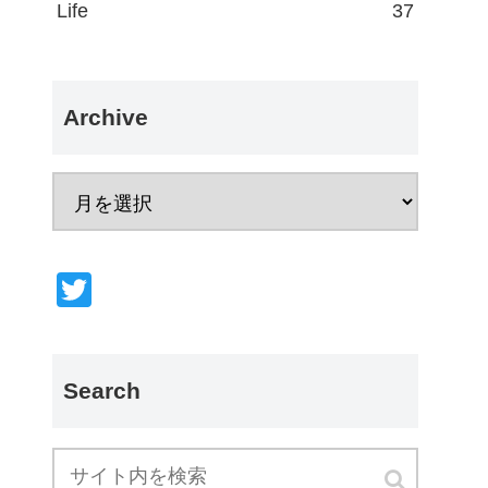
Life
37
Archive
T
wi
tt
er
Search