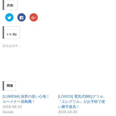
共有:
ク
F
ク
リ
a
リ
ッ
c
ッ
ク
e
ク
し
b
し
て
o
て
いいね:
T
o
G
w
k
o
i
で
o
t
共
g
読み込み中...
t
有
l
e
す
e
r
る
+
で
に
で
共
は
共
有
ク
有
(
リ
(
新
ッ
新
し
ク
し
い
し
い
ウ
て
ウ
ィ
く
ィ
ン
だ
ン
関連
ド
さ
ド
ウ
い
ウ
で
(
で
[LUMENA] 抜群の使い心地！
[LOGOS] 電気式BBQグリル、
開
新
開
き
し
き
ルーメナー扇風機！
『エレグリル』がお手軽で使
ま
い
ま
す
ウ
す
2018-08-13
い勝手最高！
)
ィ
)
Goods
2018-10-20
ン
ド