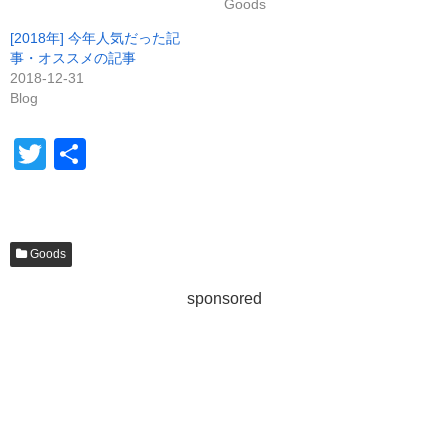
Goods
ウ
で
開
[2018年] 今年人気だった記
き
事・オススメの記事
ま
す
2018-12-31
)
Blog
T
共
wi
有
tt
er
Goods
sponsored