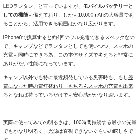
LEDランタン、と言っていますが、
モバイルバッテリーと
しての機能
も備えており、しかも10,000mAhの大容量であ
ることから、活用できる範囲はかなり広がります。
iPhone8で換算すると約4回のフル充電できるスペックなの
で、キャンプなどでランタンとしても使いつつ、スマホの
充電も同時にできる為、この本体サイズで考えると非常に
ありがたい性能になっています。
キャンプ以外でも特に最近頻発している災害時も、もし
停
電になった時の電灯替わり、もちろんスマホの充電も出来
る
となれば持っているだけでも安心感がかなり違います。
実際に使ってみての明るさは、100時間持続する最小の光量
でもかなり明るく、光源は直視できないぐらいの眩しさで
す。