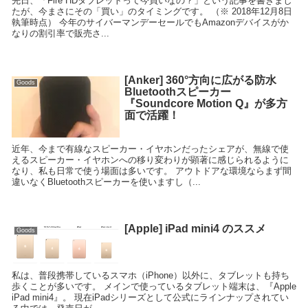
先日、「Fire HDタブレットって今買いなの？」という記事を書きまし
たが、今まさにその「買い」のタイミングです。 （※ 2018年12月8日
執筆時点） 今年のサイバーマンデーセールでもAmazonデバイスがか
なりの割引率で販売さ...
[Anker] 360°方向に広がる防水
Goods
Bluetoothスピーカー
『Soundcore Motion Q』が多方
面で活躍！
近年、今まで有線なスピーカー・イヤホンだったシェアが、無線で使
えるスピーカー・イヤホンへの移り変わりが顕著に感じられるように
なり、私も日常で使う場面は多いです。 アウトドアな環境ならまず間
違いなくBluetoothスピーカーを使いますし（...
[Apple] iPad mini4 のススメ
Goods
私は、普段携帯しているスマホ（iPhone）以外に、タブレットも持ち
歩くことが多いです。 メインで使っているタブレット端末は、『Apple
iPad mini4』。 現在iPadシリーズとして公式にラインナップされてい