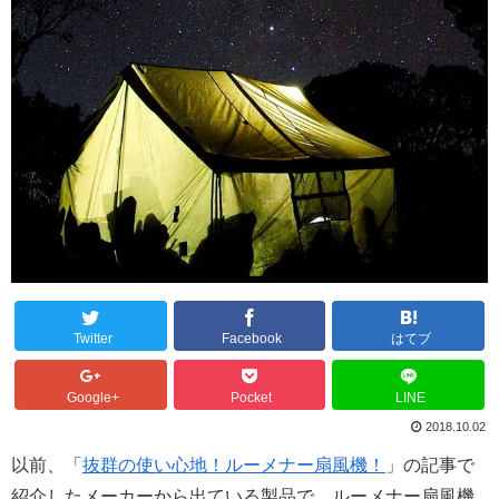
Twitter
Facebook
はてブ
Google+
Pocket
LINE
2018.10.02
以前、「
抜群の使い心地！ルーメナー扇風機！
」の記事で
紹介したメーカーから出ている製品で、ルーメナー扇風機