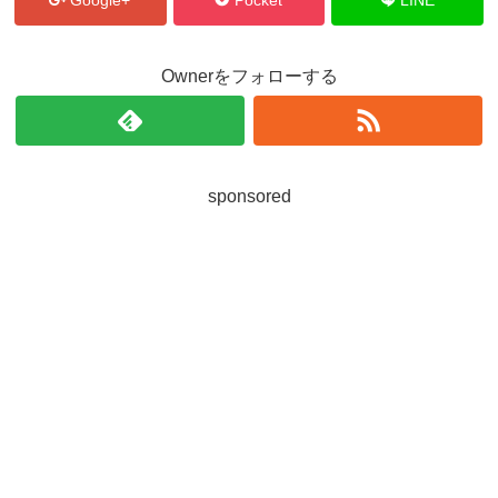
Google+
Pocket
LINE
Ownerをフォローする
sponsored