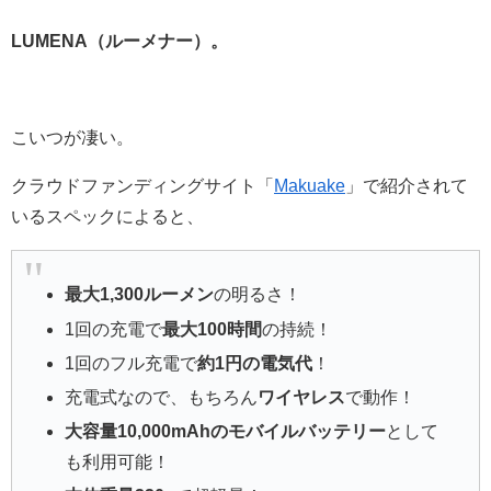
LUMENA（ルーメナー）。
こいつが凄い。
クラウドファンディングサイト「
Makuake
」で紹介されて
いるスペックによると、
最大1,300ルーメン
の明るさ！
1回の充電で
最大100時間
の持続！
1回のフル充電で
約1円の電気代
！
充電式なので、もちろん
ワイヤレス
で動作！
大容量10,000mAhのモバイルバッテリー
として
も利用可能！