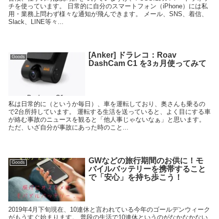
チを使っています。 日常的に自分のスマートフォン（iPhone）には私
用・業務上問わず様々な通知が飛んできます。 メール、SNS、着信、
Slack、LINE等々...
[Anker] ドラレコ：Roav
Goods
DashCam C1 を3ヵ月使ってみて
私は日常的に（というか毎日）、車を運転しており、奥さんも乗るの
で2台所持しています。 運転する生活を送っていると、よく目にする車
が絡む事故のニュースを観ると「他人事じゃないなぁ」と思います。
ただ、いざ自分が事故にあった時のこと...
GWなどの旅行期間のお供に！モ
Goods
バイルバッテリーを携帯すること
で「安心」を持ち歩こう！
2019年4月下旬現在、10連休と言われている今年のゴールデンウィーク
がもうすぐ始まります。 普段の生活で10連休というのがなかなかない