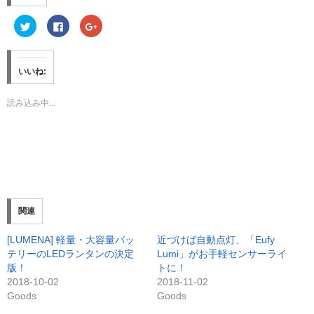
ク
F
ク
リ
a
リ
ッ
c
ッ
ク
e
ク
し
b
し
て
o
て
いいね:
T
o
G
w
k
o
i
で
o
t
共
g
読み込み中...
t
有
l
e
す
e
r
る
+
で
に
で
共
は
共
有
ク
有
(
リ
(
新
ッ
新
し
ク
し
い
し
い
ウ
て
ウ
ィ
く
ィ
ン
だ
ン
関連
ド
さ
ド
ウ
い
ウ
で
(
で
[LUMENA] 軽量・大容量バッ
近づけば自動点灯、「Eufy
開
新
開
き
し
き
テリーのLEDランタンの決定
Lumi」がお手軽センサーライ
ま
い
ま
す
ウ
す
版！
トに！
)
ィ
)
2018-10-02
2018-11-02
ン
ド
Goods
Goods
ウ
で