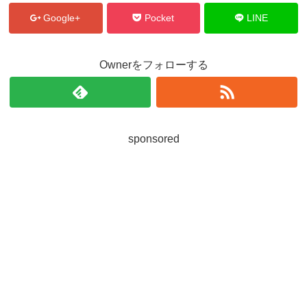
Google+
Pocket
LINE
Ownerをフォローする
sponsored