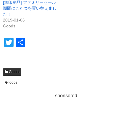
開
[無印良品] ファミリーセール
き
期間にこたつを買い替えまし
ま
す
た！
)
2019-01-06
Goods
T
共
wi
有
tt
er
Goods
logos
sponsored