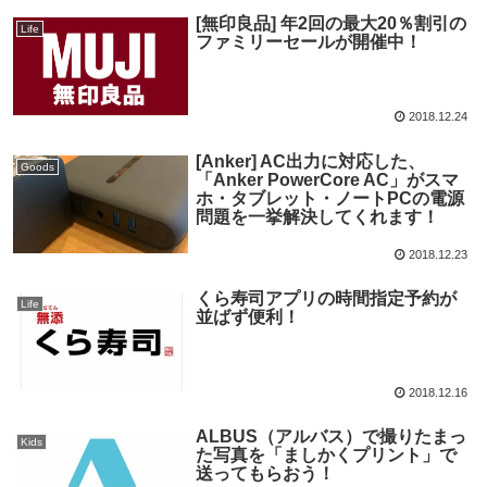
[無印良品] 年2回の最大20％割引の
Life
ファミリーセールが開催中！
2018.12.24
[Anker] AC出力に対応した、
Goods
「Anker PowerCore AC」がスマ
ホ・タブレット・ノートPCの電源
問題を一挙解決してくれます！
2018.12.23
くら寿司アプリの時間指定予約が
Life
並ばず便利！
2018.12.16
ALBUS（アルバス）で撮りたまっ
Kids
た写真を「ましかくプリント」で
送ってもらおう！