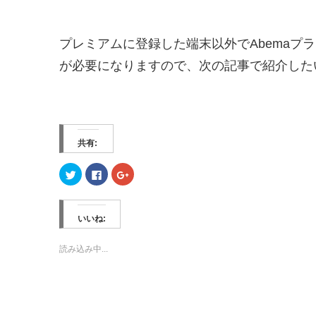
プレミアムに登録した端末以外でAbemaプ
が必要になりますので、次の記事で紹介した
共有:
ク
F
ク
リ
a
リ
ッ
c
ッ
ク
e
ク
し
b
し
て
o
て
いいね:
T
o
G
w
k
o
i
で
o
t
共
g
読み込み中...
t
有
l
e
す
e
r
る
+
で
に
で
共
は
共
有
ク
有
(
リ
(
新
ッ
新