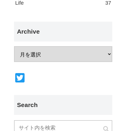
Life
37
Archive
T
wi
tt
er
Search